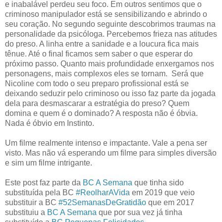
e inabalável perdeu seu foco. Em outros sentimos que o
criminoso manipulador está se sensibilizando e abrindo o
seu coração. No segundo seguinte descobrimos traumas na
personalidade da psicóloga. Percebemos frieza nas atitudes
do preso. A linha entre a sanidade e a loucura fica mais
tênue. Até o final ficamos sem saber o que esperar do
próximo passo. Quanto mais profundidade enxergamos nos
personagens, mais complexos eles se tornam.
Será que
Nicoline com todo o seu preparo profissional está se
deixando seduzir pelo criminoso ou isso faz parte da jogada
dela para desmascarar a estratégia do preso? Quem
domina e quem é o dominado? A resposta não é óbvia.
Nada é óbvio em Instinto.
Um filme realmente intenso e impactante. Vale a pena ser
visto. Mas não vá esperando um filme para simples diversão
e sim um filme intrigante.
Este post faz parte da
BC A Semana
que tinha sido
substituída pela BC
#ReolharAVida
em 2019 que veio
substituir a BC
#52SemanasDeGratidão
que em 2017
substituiu a
BC A Semana
que por sua vez já tinha