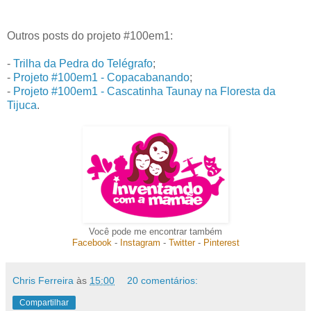
Outros posts do projeto #100em1:
-
Trilha da Pedra do Telégrafo
;
-
Projeto #100em1 - Copacabanando
;
-
Projeto #100em1 - Cascatinha Taunay na Floresta da
Tijuca
.
Você pode me encontrar também
Facebook
-
Instagram
-
Twitter
-
Pinterest
Chris Ferreira
às
15:00
20 comentários:
Compartilhar