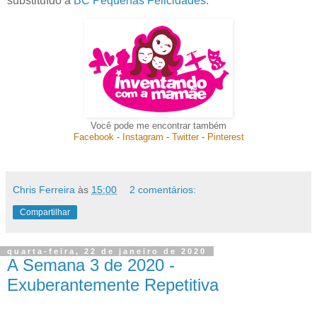
substituído a
BC Pequenas Felicidades
.
Você pode me encontrar também
Facebook
-
Instagram
-
Twitter
-
Pinterest
Chris Ferreira
às
15:00
2 comentários:
Compartilhar
quarta-feira, 22 de janeiro de 2020
A Semana 3 de 2020 -
Exuberantemente Repetitiva